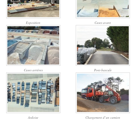
Exposition
Cases avant
Cases arrières
Pont-bascule
Ardoise
Chargement d’un camion