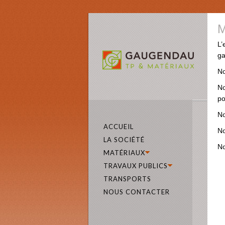
M
L’
ga
No
No
po
No
ACCUEIL
No
LA SOCIÉTÉ
No
MATÉRIAUX
TRAVAUX PUBLICS
TRANSPORTS
NOUS CONTACTER